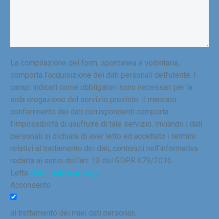
La compilazione del form, spontanea e volontaria,
comporta l’acquisizione dei dati personali dell’utente. I
campi indicati come obbligatori sono necessari per la
sola erogazione del servizio previsto: il mancato
conferimento dei dati corrispondenti comporta
l’impossibilità di usufruire di tale servizio. Inviando i dati
personali si dichiara di aver letto ed accettato i termini
relativi al trattamento dei dati, contenuti nell’informativa
redatta ai sensi dell’art. 13 del GDPR 679/2016.
Letta
l’informativa privacy
,
Acconsento
al trattamento dei miei dati personali.