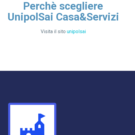
Perchè scegliere
UnipolSai Casa&Servizi
Visita il sito
unipolsai

