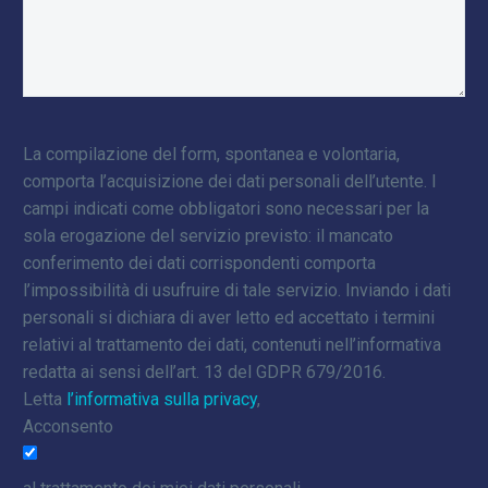
La compilazione del form, spontanea e volontaria,
comporta l’acquisizione dei dati personali dell’utente. I
campi indicati come obbligatori sono necessari per la
sola erogazione del servizio previsto: il mancato
conferimento dei dati corrispondenti comporta
l’impossibilità di usufruire di tale servizio. Inviando i dati
personali si dichiara di aver letto ed accettato i termini
relativi al trattamento dei dati, contenuti nell’informativa
redatta ai sensi dell’art. 13 del GDPR 679/2016.
Letta
l’informativa sulla privacy
,
Acconsento